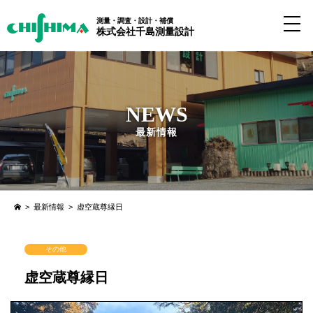
測量・調査・設計・補償
株式会社千島測量設計
NEWS
最新情報
>
最新情報
>
虚空蔵尊縁日
その他
虚空蔵尊縁日