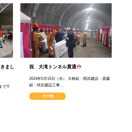
ってきまし
祝 大滝トンネル貫通
2024年5月15日（水） 大林組・西武建設・斎藤
組・特定建設工事…
日まで千
その他